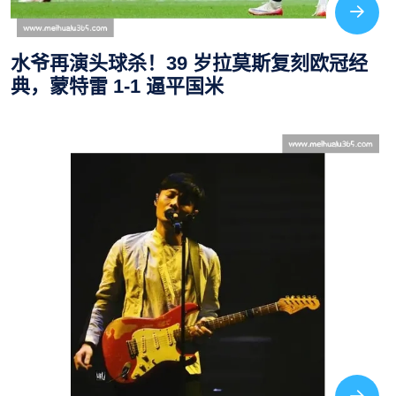
水爷再演头球杀！39 岁拉莫斯复刻欧冠经
典，蒙特雷 1-1 逼平国米