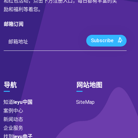
和红包活动，点击下方注册入口，每日都有丰富的奖
励和福利等着您。
邮箱订阅
Subscribe
导航
网站地图
知道
leyu中国
SiteMap
案例中心
新闻动态
企业服务
找到
leyu电子