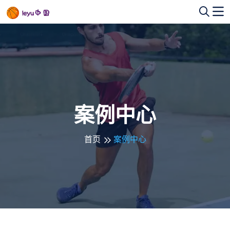
案例中心
首页
案例中心